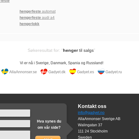
feste
hengerfeste
automat
hengerfeste
audi a4
hengerlokk
Søkeresultat for: “
henger
til salgs
”
Vi er nå i Sverige, Danmark, Spania og Russland!
AllaAnnonser.se
Gadyet.dk
Gadyet.es
Gadyet.ru
Kontakt oss
info@gadyet.no
AllaAnnonser Sverige AB
Hva synes du
Walingatan 37
om vår side?
111 24 Stockholm
Sweden