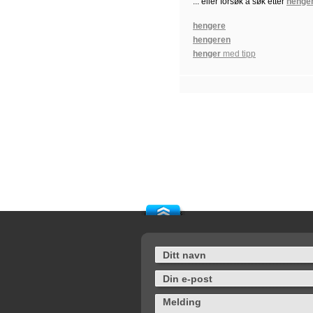
... eller forsøk å søk etter
henger
hengere
hengeren
henger
med tipp