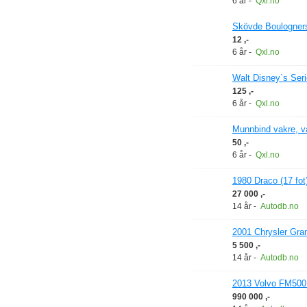
6 år
-
Qxl.no
Skövde Boulogners
12 ,-
6 år
-
Qxl.no
Walt Disney`s Serier
125 ,-
6 år
-
Qxl.no
Munnbind vakre, va
50 ,-
6 år
-
Qxl.no
1980 Draco (17 fot
27 000 ,-
14 år
-
Autodb.no
2001 Chrysler Gr
5 500 ,-
14 år
-
Autodb.no
2013 Volvo FM50
990 000 ,-