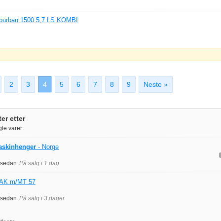
uburban 1500 5,7 LS KOMBI
2
3
4
5
6
7
8
9
Neste »
er etter
te varer
askinhenger
- Norge
 sedan
På salg i 1 dag
AK m/MT 57
 sedan
På salg i 3 dager