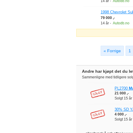
14 år
-
Autodb.no
1998 Chevrolet S
79 000 ,-
14 år
-
Autodb.no
« Forrige
1
Andre har kjøpt det du let
Sammenligne med tidligere solg
PL2700
M
21 000 ,-
Solgt
15 år
30% SD Y
4 000 ,-
Solgt
15 år