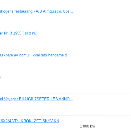
kogens restaurang - A/B Almquist & Cös...
 Nr. 3 1955 ( slitt nr.)
skbare av bomull, kvalitets handarbeid
)
and Voyager BILLIG!! 7SETER!LES ANNO...
0 6X2*4 VDL KROKLØFT SKYV-KN
1 000 km