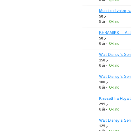
Munnbind vakre, va
50 ,-
5 år
-
Qxl.no
KERAMIKK - TA
50 ,-
6 år
-
Qxl.no
Walt Disney`s Serier
150 ,-
6 år
-
Qxl.no
Walt Disney`s Seri
100 ,-
6 år
-
Qxl.no
Knivsett fra Royalt
295 ,-
6 år
-
Qxl.no
Walt Disney`s Serier
125 ,-