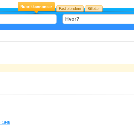
Rubrikkannonser
Fast eiendom
Billetter
- 1949