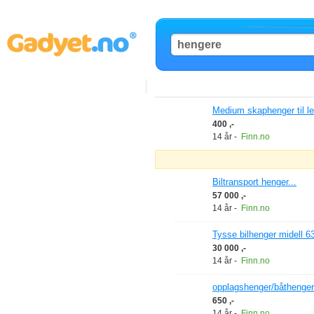
Medium skaphenger til lei
400 ,-
14 år
-
Finn.no
Biltransport henger...
57 000 ,-
14 år
-
Finn.no
Tysse bilhenger midell 63
30 000 ,-
14 år
-
Finn.no
opplagshenger/båthenger.
650 ,-
14 år
-
Finn.no