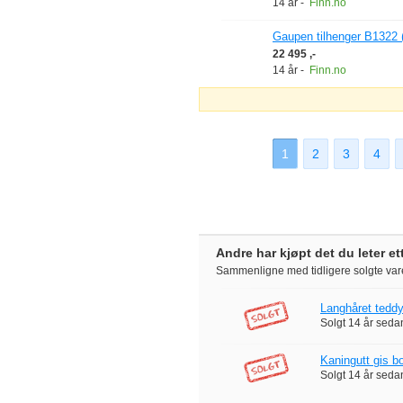
14 år
-
Finn.no
Gaupen tilhenger B1322 (b
22 495 ,-
14 år
-
Finn.no
1
2
3
4
Andre har kjøpt det du leter et
Sammenligne med tidligere solgte var
Langhåret teddy
Solgt
14 år seda
Kaningutt gis bo
Solgt
14 år seda