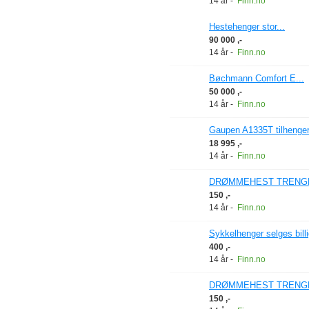
14 år
-
Finn.no
Hestehenger stor...
90 000 ,-
14 år
-
Finn.no
Bøchmann Comfort E...
50 000 ,-
14 år
-
Finn.no
Gaupen A1335T tilhenger 
18 995 ,-
14 år
-
Finn.no
DRØMMEHEST TRENGE
150 ,-
14 år
-
Finn.no
Sykkelhenger selges billig
400 ,-
14 år
-
Finn.no
DRØMMEHEST TRENGE
150 ,-