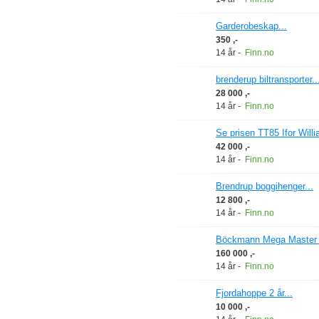
Garderobeskap...
350 ,-
14 år
-
Finn.no
brenderup biltransporter..
28 000 ,-
14 år
-
Finn.no
Se prisen TT85 Ifor Willi
42 000 ,-
14 år
-
Finn.no
Brendrup boggihenger...
12 800 ,-
14 år
-
Finn.no
Böckmann Mega Master W
160 000 ,-
14 år
-
Finn.no
Fjordahoppe 2 år...
10 000 ,-