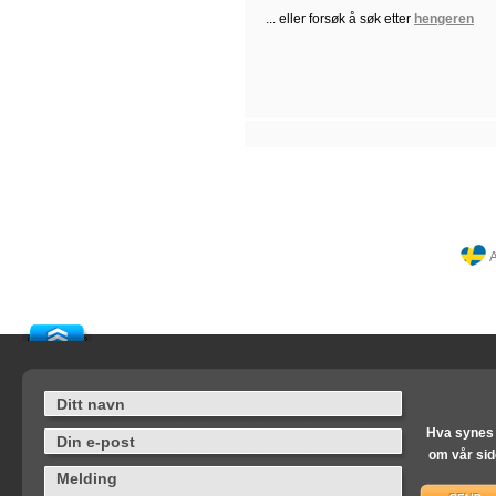
... eller forsøk å søk etter
hengeren
A
Hva synes
om vår si