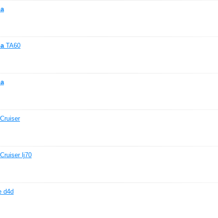
na
na
TA60
na
Cruiser
ruiser lj70
 d4d