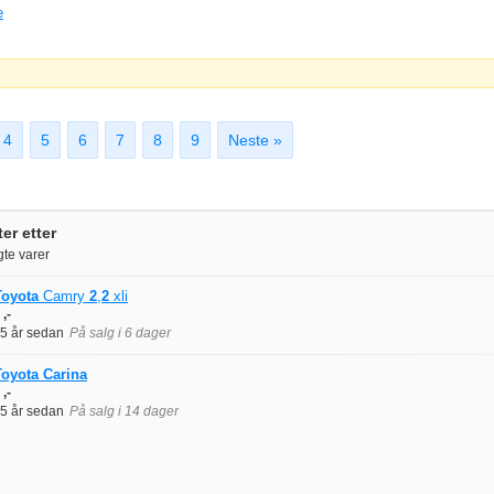
e
4
5
6
7
8
9
Neste »
er etter
te varer
Toyota
Camry
2
,
2
xli
,-
5 år sedan
På salg i 6 dager
Toyota
Carina
,-
5 år sedan
På salg i 14 dager