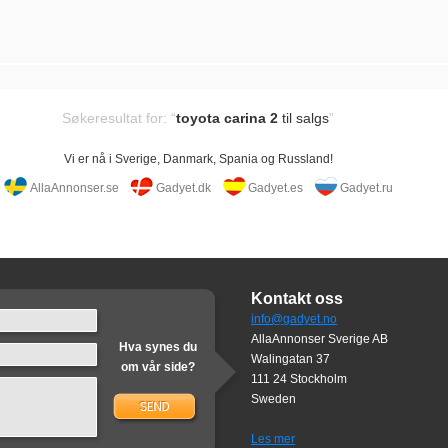
Søkeresultat for: “
toyota carina 2
til salgs
”
Vi er nå i Sverige, Danmark, Spania og Russland!
AllaAnnonser.se
Gadyet.dk
Gadyet.es
Gadyet.ru
Kontakt oss
info@gadyet.no
AllaAnnonser Sverige AB
Hva synes du
Walingatan 37
om vår side?
111 24 Stockholm
Sweden
Les mer