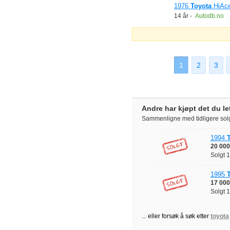
1976
Toyota
HiAc
14 år
-
Autodb.no
1
2
3
Andre har kjøpt det du let
Sammenligne med tidligere solg
1994
20 000 
Solgt
1
1995
17 000 
Solgt
1
... eller forsøk å søk etter
toyota