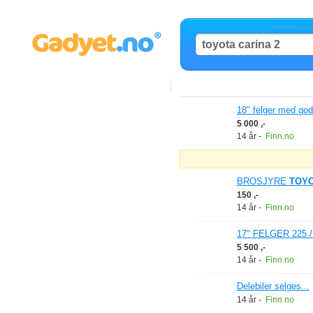
18" felger med go
5 000 ,-
14 år
-
Finn.no
BROSJYRE
TOY
150 ,-
14 år
-
Finn.no
17" FELGER 225 / 
5 500 ,-
14 år
-
Finn.no
Delebiler selges...
14 år
-
Finn.no