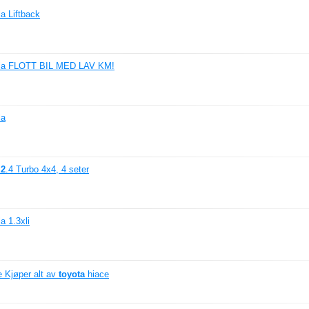
a Liftback
la FLOTT BIL MED LAV KM!
la
x
2
.4 Turbo 4x4, 4 seter
a 1.3xli
 Kjøper alt av
toyota
hiace