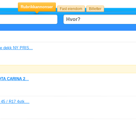
Rubrikkannonser
Fast eiendom
Billetter
de dekk NY PRIS...
OTA
CARINA
2
...
45 / R17 4stk....