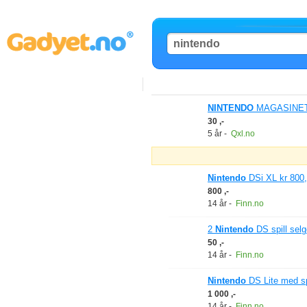
NINTENDO
MAGASINET N
30 ,-
5 år
-
Qxl.no
Nintendo
DSi XL kr 800, d
800 ,-
14 år
-
Finn.no
2
Nintendo
DS spill selge
50 ,-
14 år
-
Finn.no
Nintendo
DS Lite med spi
1 000 ,-
14 år
-
Finn.no