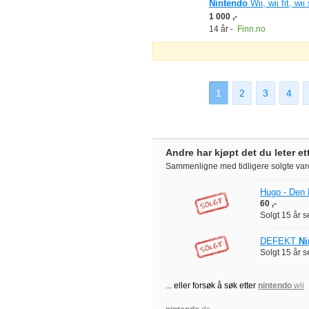
Nintendo
Wii, wii fit, wii
1 000 ,-
14 år
-
Finn.no
1
2
3
4
Andre har kjøpt det du leter et
Sammenligne med tidligere solgte var
Hugo - Den 
60 ,-
Solgt
15 år 
DEFEKT
Ni
Solgt
15 år 
... eller forsøk å søk etter
nintendo
wii