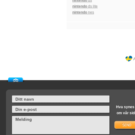
nintendo
ds
nintendo
ds lite
nintendo
nes
A
Hva synes
om vår si