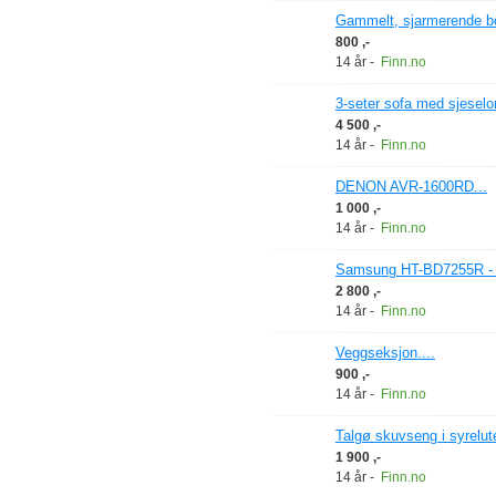
Gammelt, sjarmerende bo
800 ,-
14 år
-
Finn.no
3-seter sofa med sjeselo
4 500 ,-
14 år
-
Finn.no
DENON AVR-1600RD...
1 000 ,-
14 år
-
Finn.no
Samsung HT-BD7255R - Su
2 800 ,-
14 år
-
Finn.no
Veggseksjon....
900 ,-
14 år
-
Finn.no
Talgø skuvseng i syrelute
1 900 ,-
14 år
-
Finn.no