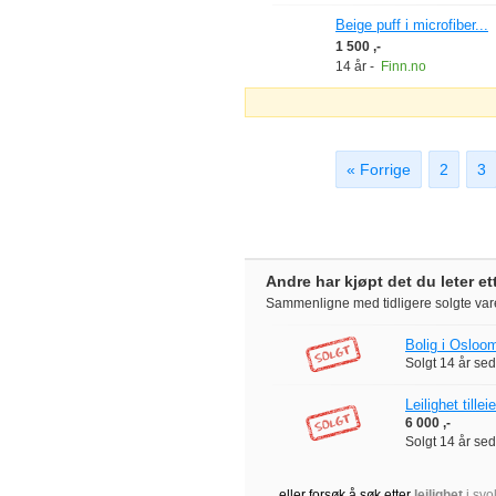
Beige puff i microfiber...
1 500 ,-
14 år
-
Finn.no
« Forrige
2
3
Andre har kjøpt det du leter et
Sammenligne med tidligere solgte var
Bolig i Osloom
Solgt
14 år se
Leilighet tilleie
6 000 ,-
Solgt
14 år se
... eller forsøk å søk etter
leilighet
i svo