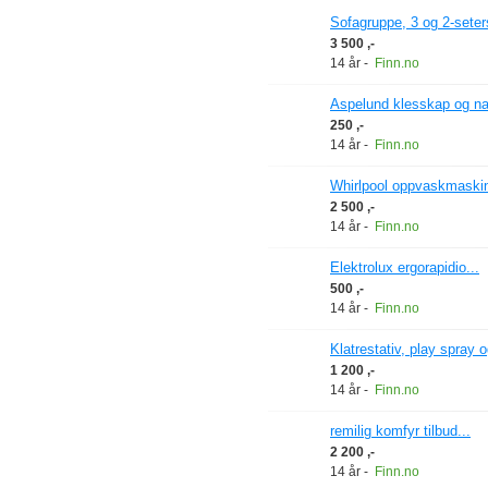
Sofagruppe, 3 og 2-seters 
3 500 ,-
14 år
-
Finn.no
Aspelund klesskap og natt
250 ,-
14 år
-
Finn.no
Whirlpool oppvaskmaskin
2 500 ,-
14 år
-
Finn.no
Elektrolux ergorapidio...
500 ,-
14 år
-
Finn.no
Klatrestativ, play spray og
1 200 ,-
14 år
-
Finn.no
remilig komfyr tilbud...
2 200 ,-
14 år
-
Finn.no