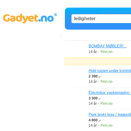
BOMBAY MØBLER!...
14 år
-
Finn.no
Hold rusten under kontro
2 390 ,-
14 år
-
Finn.no
Electrolux vaskemaskin 
3 300 ,-
14 år
-
Finn.no
Pent brukt lese / liggesof
4 800 ,-
14 år
-
Finn.no