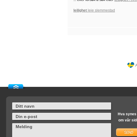
leilighet
leie slemmestad
A
Hva synes
om vår si