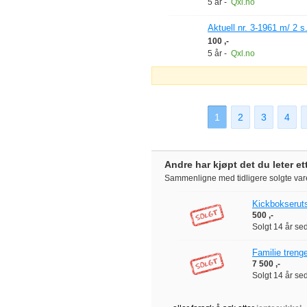
5 år
-
Qxl.no
Aktuell nr. 3-1961 m/ 2 
100 ,-
5 år
-
Qxl.no
1
2
3
4
Andre har kjøpt det du leter et
Sammenligne med tidligere solgte var
Kickbokseruts
500 ,-
Solgt
14 år se
Familie treng
7 500 ,-
Solgt
14 år se