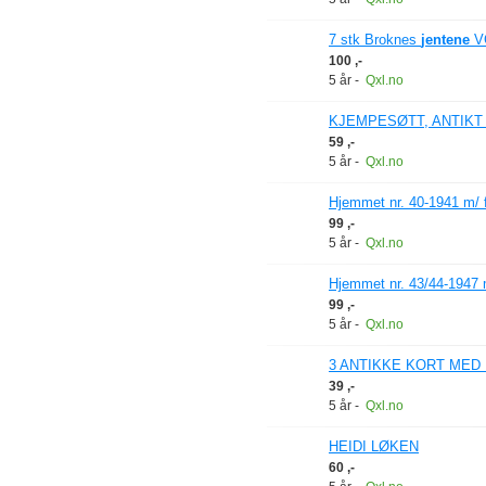
7 stk Broknes
jentene
V
100 ,-
5 år
-
Qxl.no
KJEMPESØTT, ANTIK
59 ,-
5 år
-
Qxl.no
Hjemmet nr. 40-1941 m/ f
99 ,-
5 år
-
Qxl.no
Hjemmet nr. 43/44-1947 
99 ,-
5 år
-
Qxl.no
3 ANTIKKE KORT MED
39 ,-
5 år
-
Qxl.no
HEIDI LØKEN
60 ,-