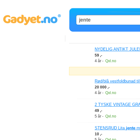
NYDELIG ANTIKT JUL
59 ,-
4 år
-
Qxl.no
Rød/blå vestfoldbunad ti
20 000 ,-
4 år
-
Qxl.no
2 TYSKE VINTAGE GR
49 ,-
5 år
-
Qxl.no
STENSRUD Lita
jente
me
10 ,-
5 år
-
Qxl.no