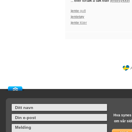
... eller forsøk å søk etter
jentesykkel
jente
gutt
jentetøy
jente
klær
A
Hva synes
om vår si