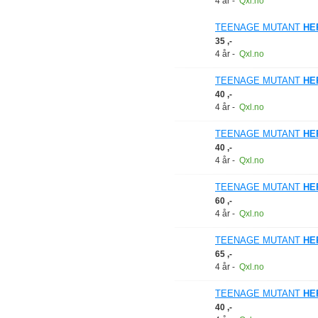
4 år
-
Qxl.no
TEENAGE MUTANT
HE
35 ,-
4 år
-
Qxl.no
TEENAGE MUTANT
HE
40 ,-
4 år
-
Qxl.no
TEENAGE MUTANT
HE
40 ,-
4 år
-
Qxl.no
TEENAGE MUTANT
HE
60 ,-
4 år
-
Qxl.no
TEENAGE MUTANT
HE
65 ,-
4 år
-
Qxl.no
TEENAGE MUTANT
HE
40 ,-