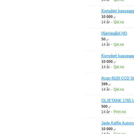
Komplett kasseapp
10 000 ,-
14 år
-
Qxl.no
Hjørnegård HO
50 ,-
14 år
-
Qxl.no
Komplett kasseapp
10 000 ,-
14 år
-
Qxl.no
Acan 8100 CCD Str
399 ,-
14 år
-
Qxl.no
OLJETANK 1765 L.
500 ,-
14 år
-
Finn.no
Jede Kaffie Automa
10 000 ,-