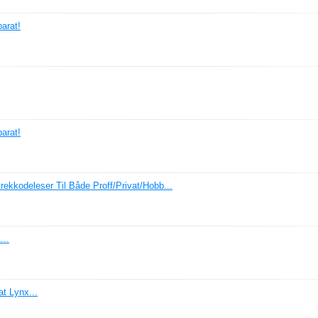
arat!
arat!
ekkodeleser Til Både Proff/Privat/Hobb...
..
t Lynx...