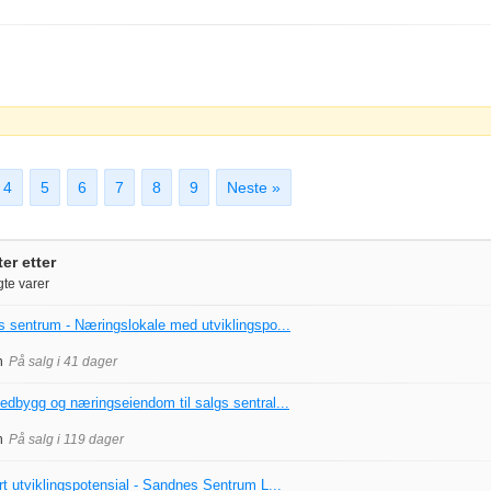
4
5
6
7
8
9
Neste »
er etter
te varer
s sentrum - Næringslokale med utviklingspo...
n
På salg i 41 dager
tedbygg og næringseiendom til salgs sentral...
n
På salg i 119 dager
rt utviklingspotensial - Sandnes Sentrum L...