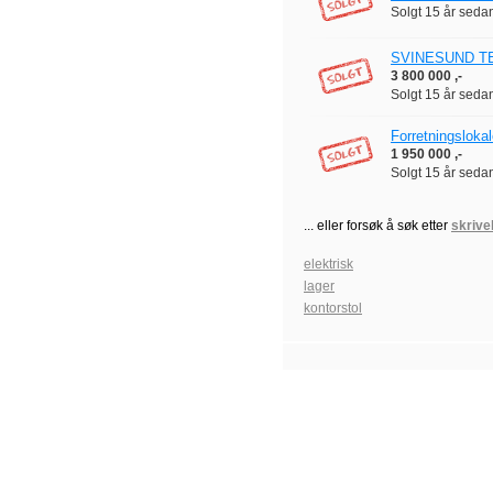
Solgt
15 år seda
SVINESUND TERR
3 800 000 ,-
Solgt
15 år seda
Forretningsloka
1 950 000 ,-
Solgt
15 år seda
... eller forsøk å søk etter
skrive
elektrisk
lager
kontorstol