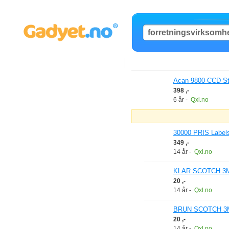
Acan 9800 CCD Str
398 ,-
6 år
-
Qxl.no
30000 PRIS Labels
349 ,-
14 år
-
Qxl.no
KLAR SCOTCH 3M
20 ,-
14 år
-
Qxl.no
BRUN SCOTCH 3M
20 ,-
14 år
-
Qxl.no