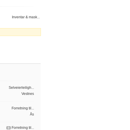
Inventar & mask...
Selveierleiligh...
Vestnes
Forretning til...
Ås
Forretning til...
B