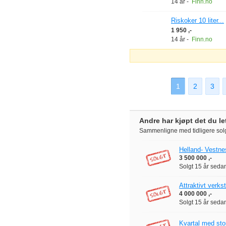
14 år
-
Finn.no
Riskoker 10 liter...
1 950 ,-
14 år
-
Finn.no
1
2
3
Andre har kjøpt det du let
Sammenligne med tidligere solg
Helland- Vestne
3 500 000 ,-
Solgt
15 år seda
Attraktivt verks
4 000 000 ,-
Solgt
15 år seda
Kvartal med sto