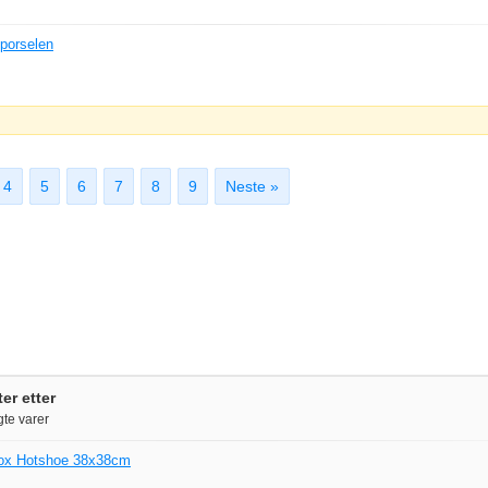
 porselen
4
5
6
7
8
9
Neste »
er etter
te varer
box Hotshoe 38x38cm