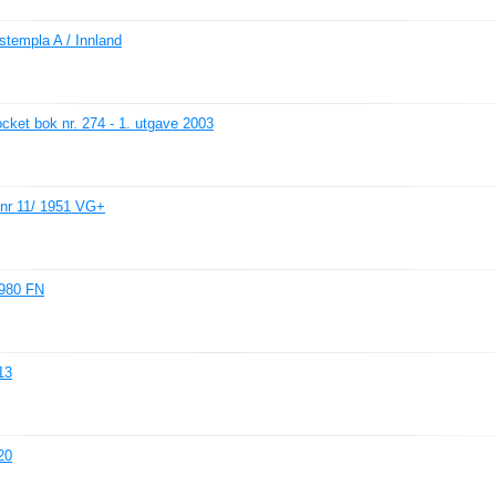
ustempla A / Innland
et bok nr. 274 - 1. utgave 2003
nr 11/ 1951 VG+
980 FN
13
20