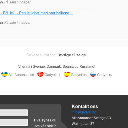
an
På salg i 8 dager
 B/L leil. - Pen leilighet med stor balkong...
an
På salg i 4 dager
Søkeresultat for: “
øvrige
til salgs
”
Vi er nå i Sverige, Danmark, Spania og Russland!
AllaAnnonser.se
Gadyet.dk
Gadyet.es
Gadyet.ru
Kontakt oss
info@gadyet.no
AllaAnnonser Sverige AB
Hva synes du
Walingatan 37
om vår side?