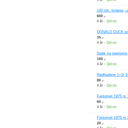
100 stk. limløse, 
600 ,-
4 år
-
Qxl.no
DONALD DUCK pock
35 ,-
4 år
-
Qxl.no
Spøk og spenning 
100 ,-
4 år
-
Qxl.no
Rødhudene 1+2/ 1
80 ,-
4 år
-
Qxl.no
Fantomet 1975 nr 
60 ,-
4 år
-
Qxl.no
Fantomet 1975 nr 
20 ,-