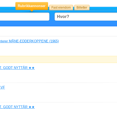
Rubrikkannonser
Fast eiendom
Billetter
senterer MÅNE-EDDERKOPPENE (1965)
T. GODT NYTTÅR ★★
 VF
T. GODT NYTTÅR ★★