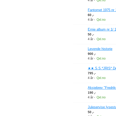
4 år
-
Qxl.no
Fantomet 1975 nr 
60 ,-
4 år
-
Qxl.no
Ernie album nr 1/
50 ,-
4 år
-
Qxl.no
Levende historie
900 ,-
4 år
-
Qxl.no
★★ S.S.*JRIS* Det
795 ,-
4 år
-
Qxl.no
Aksjebrev "Fredrik
190 ,-
4 år
-
Qxl.no
Juleservise lysest
50 ,-