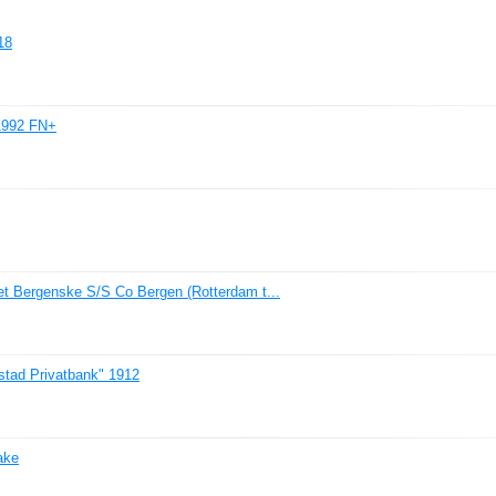
18
 1992 FN+
 Bergenske S/S Co Bergen (Rotterdam t...
stad Privatbank" 1912
ake