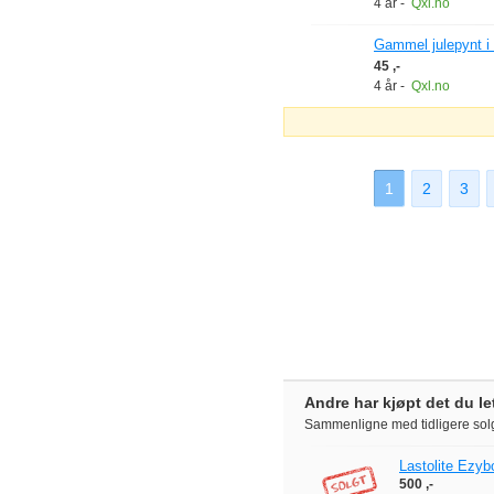
4 år
-
Qxl.no
Gammel julepynt i
45 ,-
4 år
-
Qxl.no
1
2
3
Andre har kjøpt det du let
Sammenligne med tidligere solg
Lastolite Ezy
500 ,-