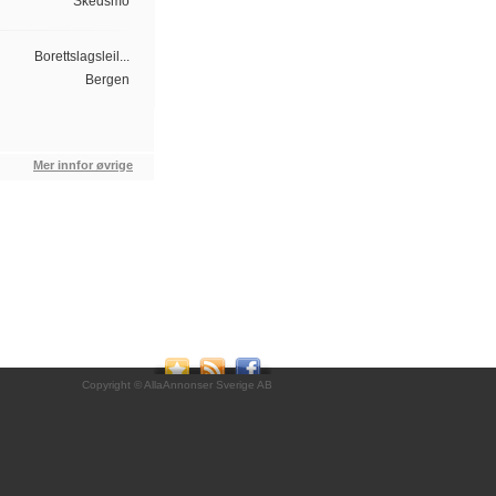
Skedsmo
Borettslagsleil...
Bergen
Mer innfor øvrige
Copyright © AllaAnnonser Sverige AB